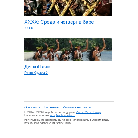
ХХХХ: Среда и четверг в баре
XXXX
ДискоПляж
Disco Кружка 2
О проекте
Гостевая
Реклама на сайте
© 2004—2026 Разработка и поддержка
Arctic Media Group
По всем вопросам
info@arcticmedia.ru
Использование контента сайта (его наполнения), в любом виде,
без нашего разрешения запрещено.