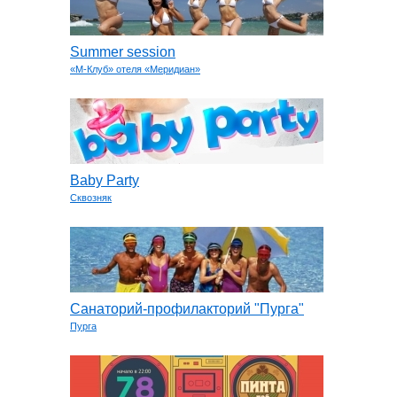
Summer session
«М-Клуб» отеля «Меридиан»
Baby Party
Сквозняк
Санаторий-профилакторий "Пурга"
Пурга