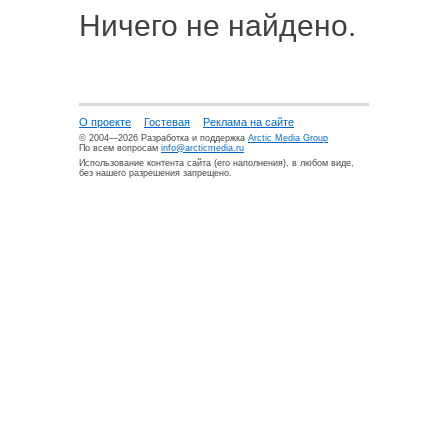
Ничего не найдено.
О проекте
Гостевая
Реклама на сайте
© 2004—2026 Разработка и поддержка
Arctic Media Group
По всем вопросам
info@arcticmedia.ru
Использование контента сайта (его наполнения), в любом виде,
без нашего разрешения запрещено.