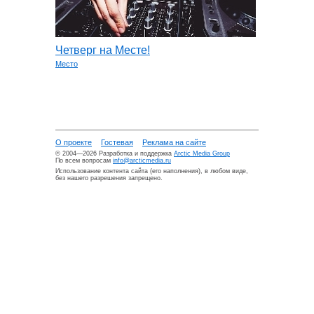
Четверг на Месте!
Место
О проекте
Гостевая
Реклама на сайте
© 2004—2026 Разработка и поддержка
Arctic Media Group
По всем вопросам
info@arcticmedia.ru
Использование контента сайта (его наполнения), в любом виде,
без нашего разрешения запрещено.