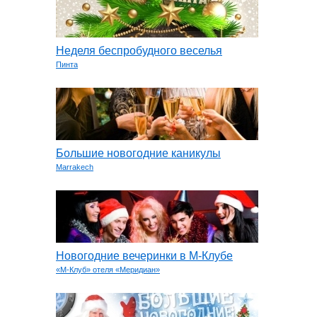
Неделя беспробудного веселья
Пинта
Большие новогодние каникулы
Marrakech
Новогодние вечеринки в М-Клубе
«М-Клуб» отеля «Меридиан»