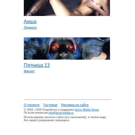
Аиша
Ледокол
Пятница 13
Магнит
О проекте
Гостевая
Реклама на сайте
© 2004—2026 Разработка и поддержка
Arctic Media Group
По всем вопросам
info@arcticmedia.ru
Использование контента сайта (его наполнения), в любом виде,
без нашего разрешения запрещено.