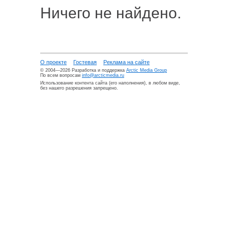
Ничего не найдено.
О проекте
Гостевая
Реклама на сайте
© 2004—2026 Разработка и поддержка
Arctic Media Group
По всем вопросам
info@arcticmedia.ru
Использование контента сайта (его наполнения), в любом виде,
без нашего разрешения запрещено.