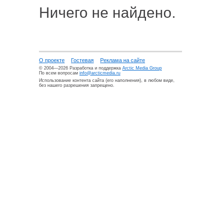
Ничего не найдено.
О проекте
Гостевая
Реклама на сайте
© 2004—2026 Разработка и поддержка
Arctic Media Group
По всем вопросам
info@arcticmedia.ru
Использование контента сайта (его наполнения), в любом виде,
без нашего разрешения запрещено.