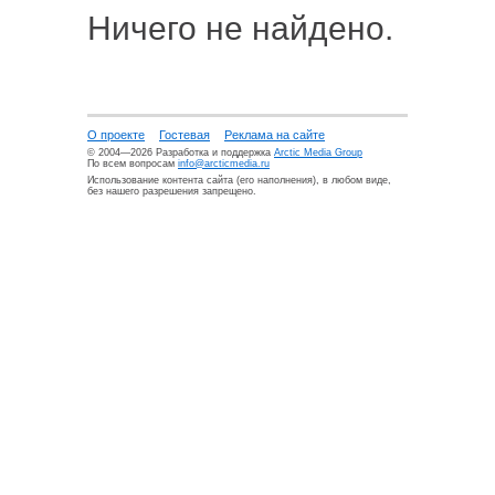
Ничего не найдено.
О проекте
Гостевая
Реклама на сайте
© 2004—2026 Разработка и поддержка
Arctic Media Group
По всем вопросам
info@arcticmedia.ru
Использование контента сайта (его наполнения), в любом виде,
без нашего разрешения запрещено.