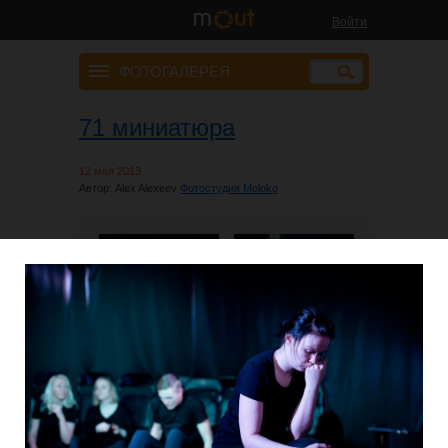
Войти
ФОТОГАЛЕРЕЯ
71 миниатюра
12 мая 2013
Автор: Alex Alexeev
Фотостудия Moloko