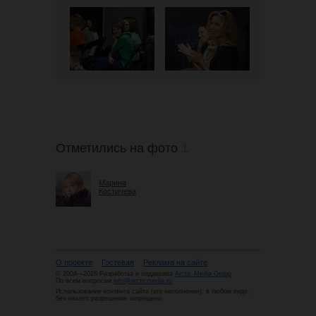
Отметились на фото
1
Марина
Костичева
О проекте
Гостевая
Реклама на сайте
© 2004—2026 Разработка и поддержка
Arctic Media Group
По всем вопросам
info@arcticmedia.ru
Использование контента сайта (его наполнения), в любом виде,
без нашего разрешения запрещено.