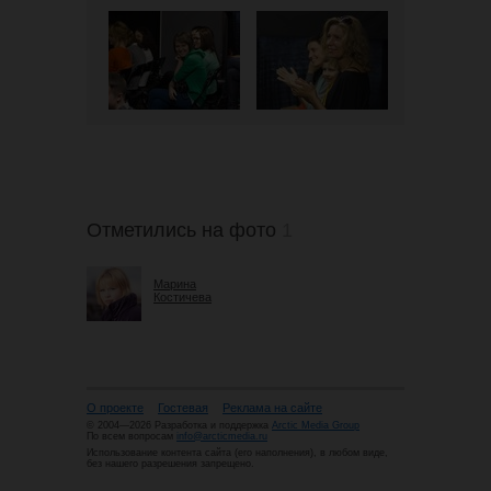
Отметились на фото
1
Марина
Костичева
О проекте
Гостевая
Реклама на сайте
© 2004—2026 Разработка и поддержка
Arctic Media Group
По всем вопросам
info@arcticmedia.ru
Использование контента сайта (его наполнения), в любом виде,
без нашего разрешения запрещено.