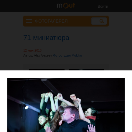
Войти
ФОТОГАЛЕРЕЯ
71 миниатюра
12 мая 2013
Автор: Alex Alexeev
Фотостудия Moloko