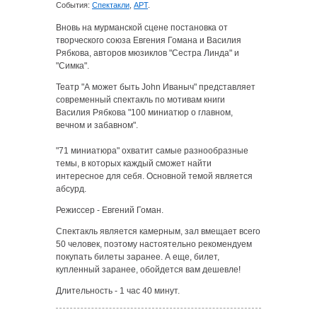
События:
Спектакли
,
АРТ
.
Вновь на мурманской сцене постановка от
творческого союза Евгения Гомана и Василия
Рябкова, авторов мюзиклов "Сестра Линда" и
"Симка".
Театр "А может быть John Иваныч" представляет
современный спектакль по мотивам книги
Василия Рябкова "100 миниатюр о главном,
вечном и забавном".
"71 миниатюра" охватит самые разнообразные
темы, в которых каждый сможет найти
интересное для себя. Основной темой является
абсурд.
Режиссер - Евгений Гоман.
Спектакль является камерным, зал вмещает всего
50 человек, поэтому настоятельно рекомендуем
покупать билеты заранее. А еще, билет,
купленный заранее, обойдется вам дешевле!
Длительность - 1 час 40 минут.