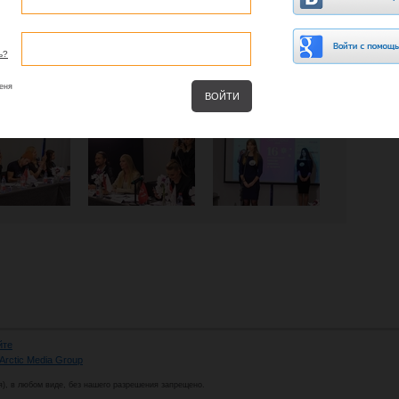
ь?
еня
йте
Arctic Media Group
я), в любом виде, без нашего разрешения запрещено.