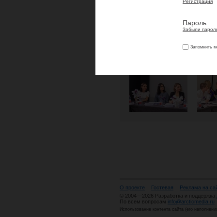
Регистрация
Пароль
Забыли парол
Запомнить м
О проекте
Гостевая
Реклама на са
© 2004—2026 Разработка и поддержка
По всем вопросам
info@arcticmedia.ru
Использование контента сайта (его наполнени