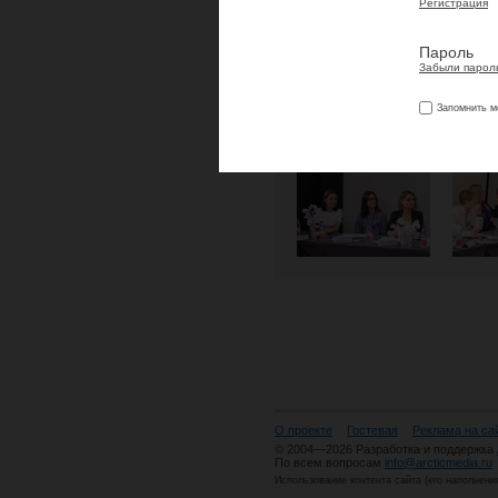
Регистрация
Пароль
Забыли парол
Запомнить м
О проекте
Гостевая
Реклама на са
© 2004—2026 Разработка и поддержка
По всем вопросам
info@arcticmedia.ru
Использование контента сайта (его наполнени