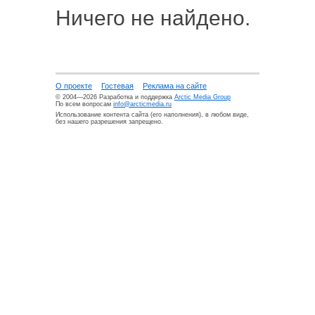
Ничего не найдено.
О проекте
Гостевая
Реклама на сайте
© 2004—2026 Разработка и поддержка
Arctic Media Group
По всем вопросам
info@arcticmedia.ru
Использование контента сайта (его наполнения), в любом виде,
без нашего разрешения запрещено.