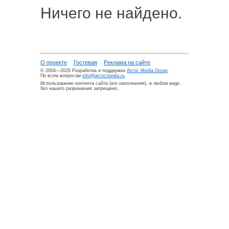
Ничего не найдено.
О проекте
Гостевая
Реклама на сайте
© 2004—2026 Разработка и поддержка
Arctic Media Group
По всем вопросам
info@arcticmedia.ru
Использование контента сайта (его наполнения), в любом виде,
без нашего разрешения запрещено.