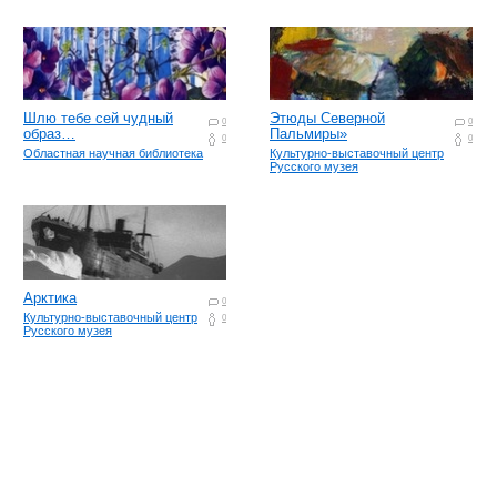
Шлю тебе сей чудный
Этюды Северной
0
0
образ…
Пальмиры»
0
0
Областная научная библиотека
Культурно-выставочный центр
Русского музея
Арктика
0
Культурно-выставочный центр
0
Русского музея