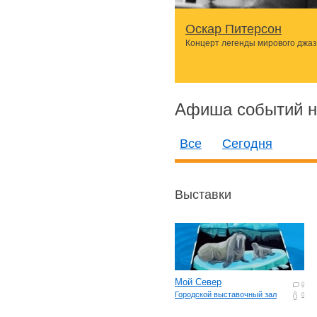
Оскар Питерсон
Концерт легенды мирового джа
Афиша событий н
Все
Сегодня
Выставки
Мой Север
0
Городской выставочный зал
0