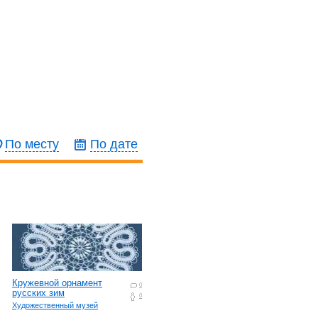
По месту
По дате
Кружевной орнамент
0
русских зим
0
Художественный музей