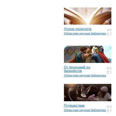
Уголок полиглота
0
Областная научная библиотека
0
От богатырей до
0
биороботов
0
Областная научная библиотека
Путешествие
0
Областная научная библиотека
0