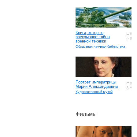
Книги, которые
0
раскрывают тайны
0
военной техники
Областная научная библиотека
Портрет императрицы
0
Марии Александровны
0
Художественный музей
Фильмы