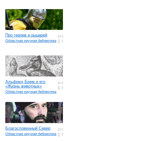
Про героев и рыцарей
0
Областная научная библиотека
0
Альфред Брем и его
0
«Жизнь животных»
0
Областная научная библиотека
Благословенный Север
0
Областная научная библиотека
0