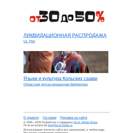
ЛИКВИДАЦИОННАЯ РАСПРОДАЖА
UL.TRA
Языки и культура Кольских саами
Областная детско-юношеская библиотека
О проекте
Гостевая
Реклама на сайте
© 2004—2026 Разработка и поддержка
Arctic Media Group
По всем вопросам
info@arcticmedia.ru
Использование контента сайта (его наполнения), в любом виде,
без нашего разрешения запрещено.