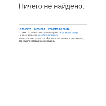
Ничего не найдено.
О проекте
Гостевая
Реклама на сайте
© 2004—2026 Разработка и поддержка
Arctic Media Group
По всем вопросам
info@arcticmedia.ru
Использование контента сайта (его наполнения), в любом виде,
без нашего разрешения запрещено.