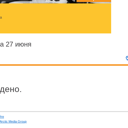
за
а 27 июня
дено.
йте
Arctic Media Group