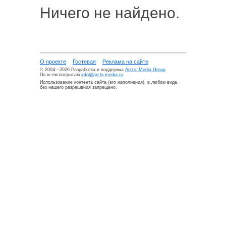
Ничего не найдено.
О проекте
Гостевая
Реклама на сайте
© 2004—2026 Разработка и поддержка
Arctic Media Group
По всем вопросам
info@arcticmedia.ru
Использование контента сайта (его наполнения), в любом виде,
без нашего разрешения запрещено.