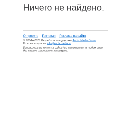
Ничего не найдено.
О проекте
Гостевая
Реклама на сайте
© 2004—2026 Разработка и поддержка
Arctic Media Group
По всем вопросам
info@arcticmedia.ru
Использование контента сайта (его наполнения), в любом виде,
без нашего разрешения запрещено.