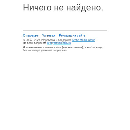
Ничего не найдено.
О проекте
Гостевая
Реклама на сайте
© 2004—2026 Разработка и поддержка
Arctic Media Group
По всем вопросам
info@arcticmedia.ru
Использование контента сайта (его наполнения), в любом виде,
без нашего разрешения запрещено.