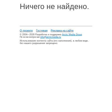
Ничего не найдено.
О проекте
Гостевая
Реклама на сайте
© 2004—2026 Разработка и поддержка
Arctic Media Group
По всем вопросам
info@arcticmedia.ru
Использование контента сайта (его наполнения), в любом виде,
без нашего разрешения запрещено.