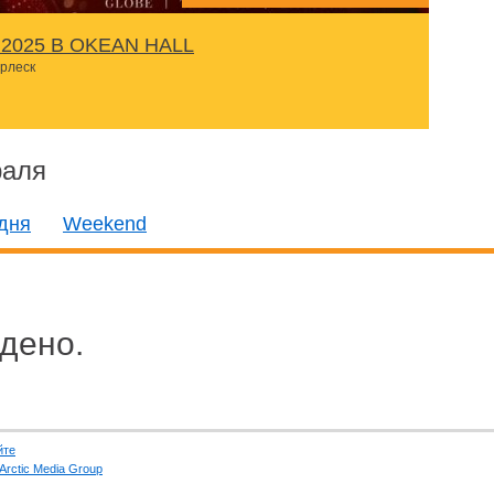
2025 В OKEАN HALL
урлеск
раля
дня
Weekend
дено.
йте
Arctic Media Group