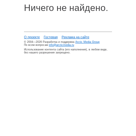
Ничего не найдено.
О проекте
Гостевая
Реклама на сайте
© 2004—2026 Разработка и поддержка
Arctic Media Group
По всем вопросам
info@arcticmedia.ru
Использование контента сайта (его наполнения), в любом виде,
без нашего разрешения запрещено.