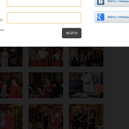
ь?
еня