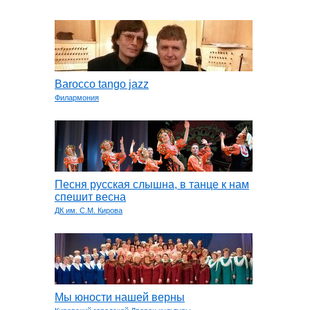
Barocco tango jazz
Филармония
Песня русская слышна, в танце к нам
спешит весна
ДК им. С.М. Кирова
Мы юности нашей верны