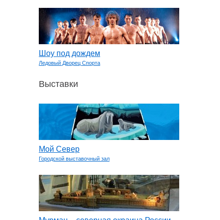
Шоу под дождем
Ледовый Дворец Спорта
Выставки
Мой Север
Городской выставочный зал