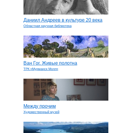
Даниил Андреев в культуре 20 века
Областная научная библиотека
Ван Гог. Живые полотна
ТРК «Мурманск Молл»
Между прочим
Художественный музей