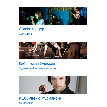
ComboКонцерт
СветОтень
Кибергская Одиссея
Мурманский колледж искусств
К 100-летию Мурманска
ДК Моряков