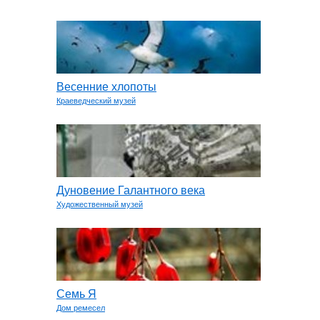
Весенние хлопоты
Краеведческий музей
Дуновение Галантного века
Художественный музей
Семь Я
Дом ремесел