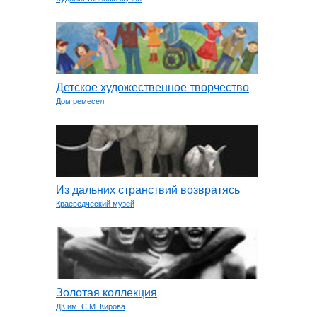
Детское художественное творчество
Дом ремесел
Из дальних странствий возвратясь
Краеведческий музей
Золотая коллекция
ДК им. С.М. Кирова