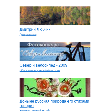
Дмитрий Любчик
Дом ремесел
Север и велосипед - 2009
Областная научная библиотека
Доныне русская природа его стихами
говорит
Художественный музей