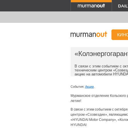
КИН
«Колэнергогаран
В связи с этим событием с ок
техническим центром «Созвез
акцию на автомобили
HYUNDA
События:
Акции
.
Мурманское отделение Кольского 
летие!
В связи с этим событием с октябр
центром «Созвездие», являющимся
«HYUNDAI Motor Company», «Колэн
HYUNDAI
: