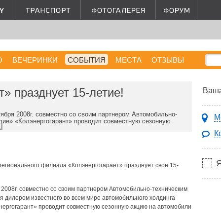
О
ВЕЧЕРИНКИ
СОБЫТИЯ
МЕСТА
ОТЗЫВЫ
т» празднует 15-летие!
Ваша
тября 2008г. совместно со своим партнером Автомобильно-
М
дие» «Колэнергогарант» проводит совместную сезонную
I
К
регионального филиала «Колэнергогарант» празднует свое 15-
я 2008г. совместно со своим партнером Автомобильно-техническим
 дилером известного во всем мире автомобильного холдинга
ергогарант» проводит совместную сезонную акцию на автомобили