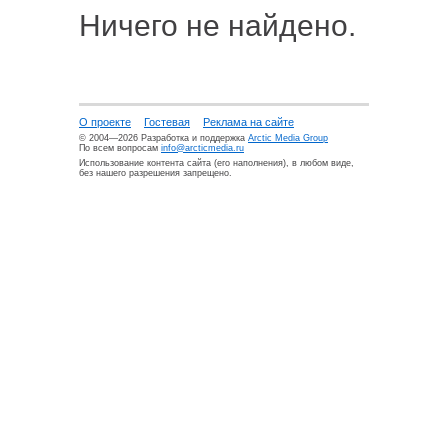
Ничего не найдено.
О проекте
Гостевая
Реклама на сайте
© 2004—2026 Разработка и поддержка
Arctic Media Group
По всем вопросам
info@arcticmedia.ru
Использование контента сайта (его наполнения), в любом виде,
без нашего разрешения запрещено.