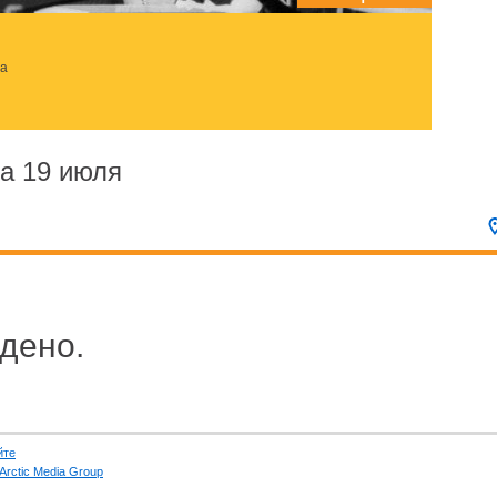
за
а 19 июля
дено.
йте
Arctic Media Group