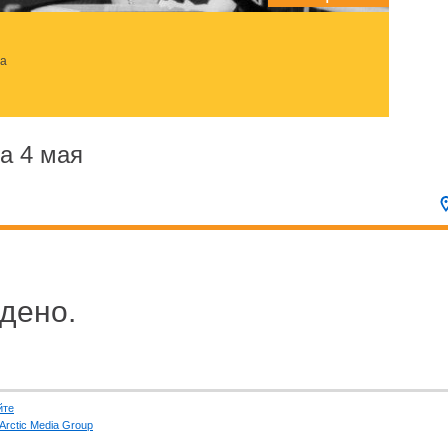
за
а 4 мая
дено.
йте
Arctic Media Group