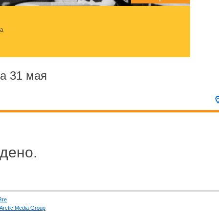
за
а 31 мая
дено.
йте
Arctic Media Group