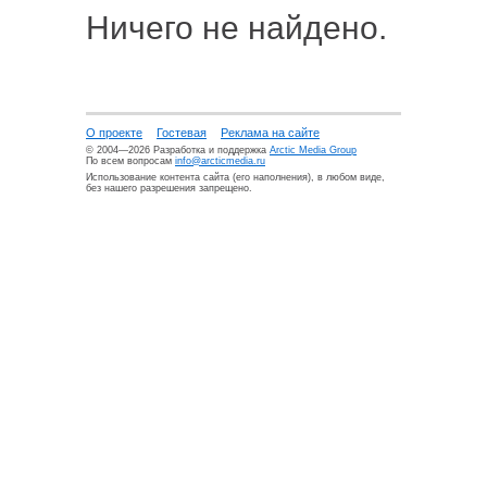
Ничего не найдено.
О проекте
Гостевая
Реклама на сайте
© 2004—2026 Разработка и поддержка
Arctic Media Group
По всем вопросам
info@arcticmedia.ru
Использование контента сайта (его наполнения), в любом виде,
без нашего разрешения запрещено.