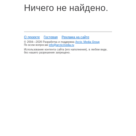
Ничего не найдено.
О проекте
Гостевая
Реклама на сайте
© 2004—2026 Разработка и поддержка
Arctic Media Group
По всем вопросам
info@arcticmedia.ru
Использование контента сайта (его наполнения), в любом виде,
без нашего разрешения запрещено.