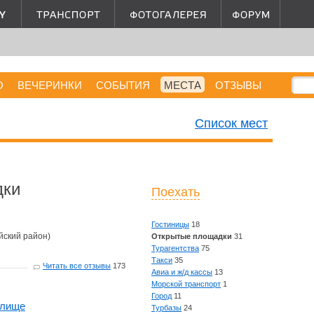
О
ВЕЧЕРИНКИ
СОБЫТИЯ
МЕСТА
ОТЗЫВЫ
Список мест
дки
Поехать
Гостиницы
18
йский район)
Открытые площадки
31
Турагентства
75
Такси
35
Читать все отзывы
173
Авиа и ж/д кассы
13
Морской транспорт
1
Город
11
илище
Турбазы
24