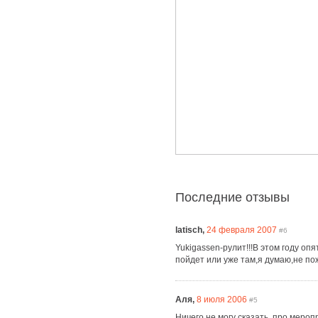
Последние отзывы
latisch,
24 февраля 2007
#6
Yukigassen-рулит!!!В этом году оп
пойдет или уже там,я думаю,не по
Аля,
8 июля 2006
#5
Ничего не могу сказать, про мероп