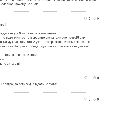
о неладное, почему-не знаю…
0
0
ке !
в,дистанция 9 км.За первое место-вел.
нно трамплин где-то в средине дистанции-это нечто!Я сам
-так дух захватывает!А участники разгоняли своих железных
 скорость.По праву победил лучший и сильнейший на данный
полеты -это надо видеть!
ам!
дело затеяли!
0
0
air завтра, то есть сёдня в долине Уюта?
0
0