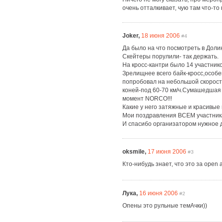
очень отталкивает, чую там что-т
Joker,
18 июня 2006
#4
Да было на что посмотреть в Долин
Скейтеры порулили- так держать.
На кросс-кантри было 14 участнико
Зрелищнее всего байк-кросс,особе
попробовал на небольшой скорости
коней-под 60-70 км/ч.Сумашедшая
момент NORCO!!!
Какие у него затяжные и красивые 
Мои поздравления ВСЕМ участник
И спасибо организатором нужное 
oksmile,
17 июня 2006
#3
Кто-нибудь знает, что это за open 
Лука,
16 июня 2006
#2
Опены это рульные темАчки))