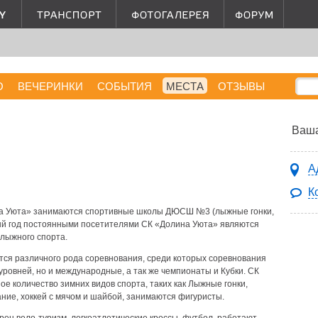
О
ВЕЧЕРИНКИ
СОБЫТИЯ
МЕСТА
ОТЗЫВЫ
Ваша
А
К
на Уюта» занимаются спортивные школы ДЮСШ №3 (лыжные гонки,
й год постоянными посетителями СК «Долина Уюта» являются
 лыжного спорта.
тся различного рода соревнования, среди которых соревнования
 уровней, но и международные, а так же чемпионаты и Кубки. СК
е количество зимних видов спорта, таких как Лыжные гонки,
ние, хоккей с мячом и шайбой, занимаются фигуристы.