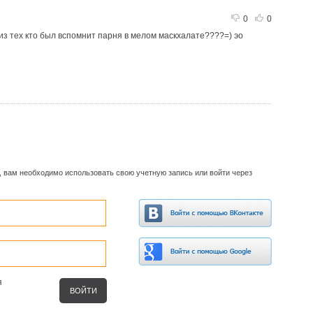
0
0
т из тех кто был вспомнит парня в мелом маскхалате????=) эо
, вам необходимо использовать свою учетную запись или войти через
я