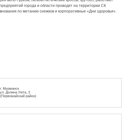
ен вело-туризм, легкоатлетические кроссы, футбол, работают
редприятий города и области проводят на территории СК
внования по метанию снежков и корпоративные «Дни здоровья».
г. Мурманск
ул. Долина Уюта, 3
(Первомайский район)