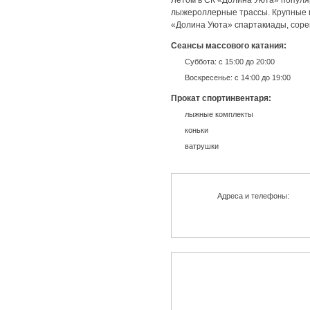
Летом в СК «Долина Уюта» популяр
лыжероллерные трассы. Крупные п
«Долина Уюта» спартакиады, соре
Сеансы массового катания:
Суббота: с 15:00 до 20:00
Воскресенье: с 14:00 до 19:00
Прокат спортинвентаря:
лыжные комплекты
коньки
ватрушки
Адреса и телефоны: