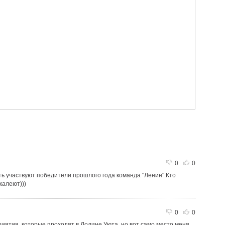
0
0
ять участвуют победители прошлого года команда "Ленин".Кто
жалеют)))
0
0
риятия, которые проходят в Долине Уюта, но вот само место меня