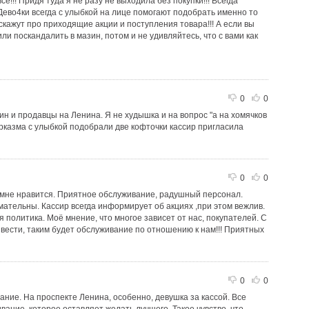
!!! Придя туда я не разу не выходила без покупки!!! Всегда
Дево4ки всегда с улыбкой на лице помогают подобрать именно то
скажут про приходящие акции и поступления товара!!! А если вы
и поскандалить в мазин, потом и не удивляйтесь, что с вами как
0
0
ин и продавцы на Ленина. Я не худышка и на вопрос "а на хомячков
сарказма с улыбкой подобрали две кофточки кассир пригласила
0
0
, мне нравится. Приятное обслуживание, радушный персонал.
ательны. Кассир всегда информирует об акциях ,при этом вежлив.
 политика. Моё мнение, что многое зависет от нас, покупателей. С
вести, таким будет обслуживание по отношению к нам!!! Приятных
0
0
ание. На проспекте Ленина, особенно, девушка за кассой. Все