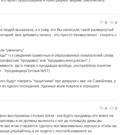
х кто кроет орфографией и пунктуацией, видимо закончились
0
0
я людей высказала, а к тому, что Вы написали такой развернутый
тарий, мне добавить нечего - это просто бесмысленно - спорить с
ли "умничать"
цы" =) к сведению грамотных и образованных покупателей слова
 профессии "продавец" или "продавец-консультант" )
омменте, где я говоря о продавцах вообще, употребляла понятие
и - "продавщица"(отзыв №57).
что будут говорить "защитники" про девушек с маг. на Самойлова, у
 из одного посещения. Удачных всем покупок и хорошего
0
0
ень выслушаешь столько грязи - как будто продавцы,это вовсе не
королевы и их должны вылизать с ног до головы!ау дамы,вы
для вас итак стараются сделать все максимально хорошо,и чтобы вы
роще,улыбайтесь,а не ходите с постной,извините за