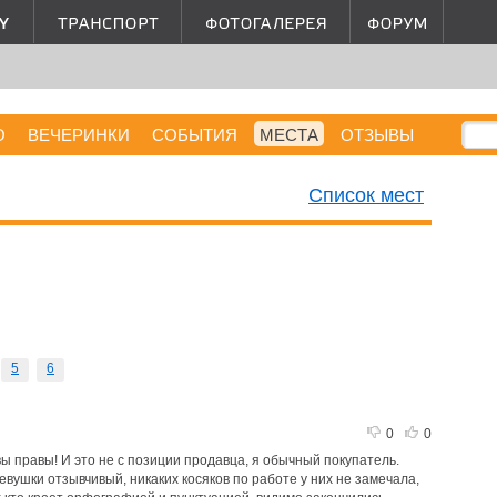
О
ВЕЧЕРИНКИ
СОБЫТИЯ
МЕСТА
ОТЗЫВЫ
Список мест
5
6
0
0
вы правы! И это не с позиции продавца, я обычный покупатель.
вушки отзывчивый, никаких косяков по работе у них не замечала,