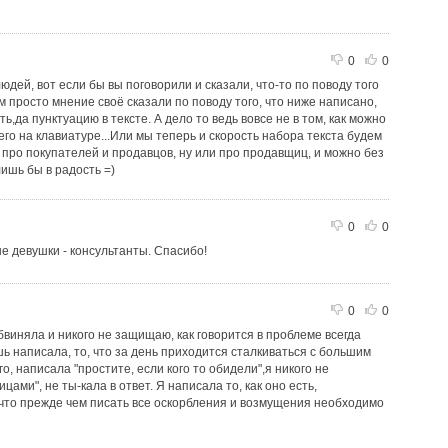
0
0
людей, вот если бы вы поговорили и сказали, что-то по поводу того
ум просто мнение своё сказали по поводу того, что ниже написано,
ь,да пунктуацию в тексте. А дело то ведь вовсе не в том, как можно
го на клавиатуре...Или мы теперь и скорость набора текста будем
: про покупателей и продавцов, ну или про продавщиц, и можно без
лишь бы в радость =)
0
0
 девушки - консультанты. Спасибо!
0
0
обвиняла и никого не защищаю, как говорится в проблеме всегда
ь написала, то, что за день приходится сталкиваться с большим
о, написала "простите, если кого то обидели",я никого не
ами", не ты-кала в ответ. Я написала то, как оно есть,
 что прежде чем писать все оскорбления и возмущения необходимо