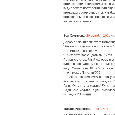
продавец подошел к вам, а если м
виду плохого настроения или еще ка
продавцы в этом виноваты. Как буд
персонал. Мне очень нравится маг
желаю вам успехов.
Зоя Хомякова,
20 октября 2011
#5
Дорогие "любители" этого магазин
"Как вы к продавцу, так и он к вам!!"
"Посмотрите на себя!!!"
"Приходите поскандалить..." и т.п.
По натуре спокойный человек, я вс
одной из популярных сетей одежды
на ул.Самойлова!!!Я работала так,
Что я вижу в "Инсити"???
Перешептывания, смех над покупа
внешний вид, перепалки между собо
Да не буду я туда ходить!!!!Мне нр
Ради Бога, ходите на ул.Самойлов
молодцы!"!!!:)))))))))
Тамара Ивановна,
19 октября 201