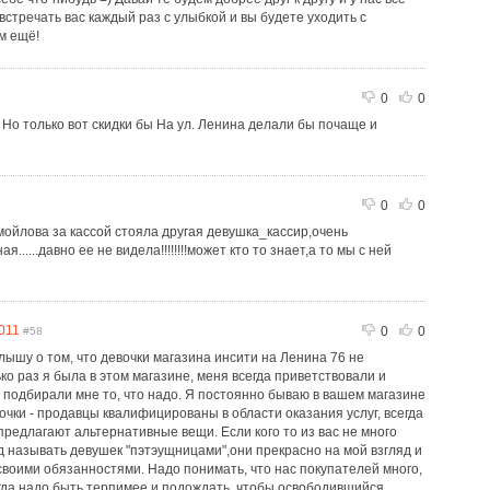
стречать вас каждый раз с улыбкой и вы будете уходить с
м ещё!
0
0
Но только вот скидки бы На ул. Ленина делали бы почаще и
0
0
ойлова за кассой стояла другая девушка_кассир,очень
.....давно ее не видела!!!!!!!!может кто то знает,а то мы с ней
011
0
0
#58
лышу о том, что девочки магазина инсити на Ленина 76 не
о раз я была в этом магазине, меня всегда приветствовали и
 подбирали мне то, что надо. Я постоянно бываю в вашем магазине
вочки - продавцы квалифицированы в области оказания услуг, всегда
предлагают альтернативные вещи. Если кого то из вас не много
д называть девушек "пэтэущницами",они прекрасно на мой взгляд и
 своими обязанностями. Надо понимать, что нас покупателей много,
ногда надо быть терпимее и подождать, чтобы освободившийся