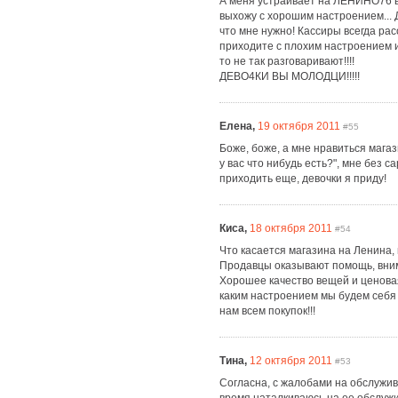
А меня устраивает на ЛЕНИНО76 всё
выхожу с хорошим настроением... 
что мне нужно! Кассиры всегда рас
приходите с плохим настроением ил
то не так разговаривают!!!!
ДЕВО4КИ ВЫ МОЛОДЦИ!!!!!
Елена,
19 октября 2011
#55
Боже, боже, а мне нравиться магаз
у вас что нибудь есть?", мне без 
приходить еще, девочки я приду!
Киса,
18 октября 2011
#54
Что касается магазина на Ленина
Продавцы оказывают помощь, вним
Хорошее качество вещей и ценовая
каким настроением мы будем себя 
нам всем покупок!!!
Тина,
12 октября 2011
#53
Согласна, с жалобами на обслужив