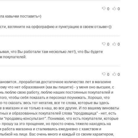
0
0
ла кавычки поставить=)
сти, взгляните на орфографию и пунктуацию в своем отзыве=))
0
0
тывая, что Вы работали там несколько лет!), что Вы будете
м покупателей.
0
0
тановится...проработав достаточное количество лет в магазине
ому что нет образования (как вы пишите) - у меня оно высшее, с
ень люблю свою работу, люблю наших постоянных покупателей и
 того, чтобы себя показать и персонал поунижать. Хорошо, что
о-то сказать: весь тот негатив, все те слова, которые вы здесь
е в магазин и не только в наш, во все другие. И по вашему виноваты
тных и образованных покупателей слова "продавщица" - нет, есть
и "продавец-консультант". Понимаю, что есть покупатели, которые
 - прошу за это прощение, но просто очень тяжело находясь на
 работа магазина и сталкиваясь ежедневно с хамством и
лыбкой на лице. Вас очень много и каждый со своим характером,