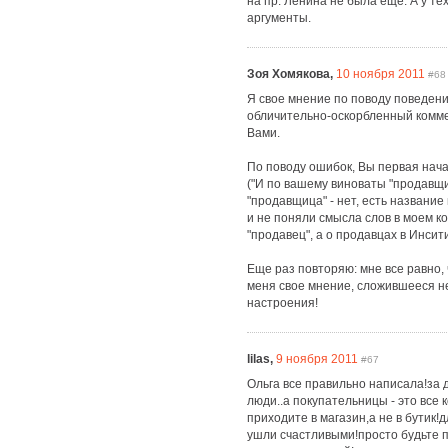
на пр. Ленина не была еще. А у те
аргументы.
Зоя Хомякова,
10 ноября 2011
#68
Я свое мнение по поводу поведени
обличительно-оскорбленный коммен
Вами.
По поводу ошибок, Вы первая нача
("И по вашему виноваты "продавщи
"продавщица" - нет, есть название
и не поняли смысла слов в моем к
"продавец", а о продавцах в Инсит
Еще раз повторяю: мне все равно, 
меня свое мнение, сложившееся не
настроения!
lilas,
9 ноября 2011
#67
Ольга все правильно написала!за д
люди..а покупательницы - это все 
приходите в магазин,а не в бутик!
ушли счастливыми!просто будьте п