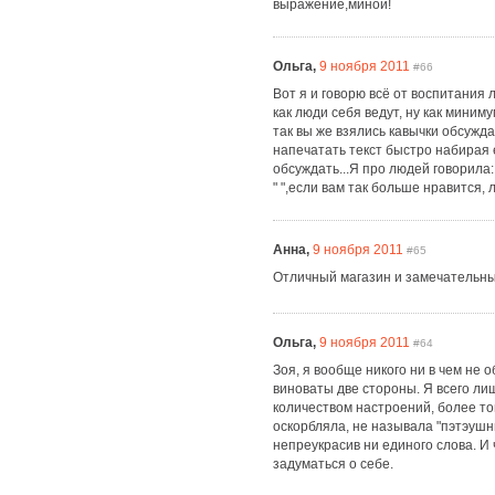
выражение,миной!
Ольга,
9 ноября 2011
#66
Вот я и говорю всё от воспитания 
как люди себя ведут, ну как миним
так вы же взялись кавычки обсуждат
напечатать текст быстро набирая е
обсуждать...Я про людей говорила
" ",если вам так больше нравится, 
Анна,
9 ноября 2011
#65
Отличный магазин и замечательные
Ольга,
9 ноября 2011
#64
Зоя, я вообще никого ни в чем не 
виноваты две стороны. Я всего лиш
количеством настроений, более тог
оскорбляла, не называла "пэтэушниц
непреукрасив ни единого слова. И
задуматься о себе.