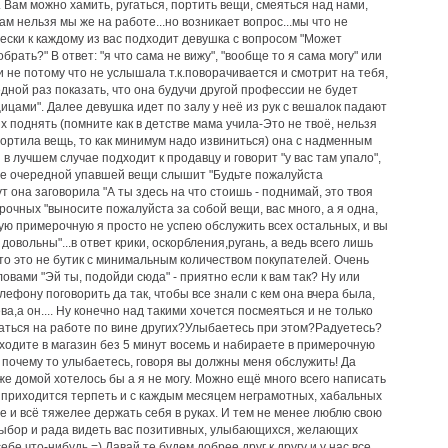
Вам можно хамить, ругаться, портить вещи, смеяться над нами,
ам нельзя мы же на работе...но возникает вопрос...мы что не
ески к каждому из вас подходит девушка с вопросом "Может
рать?" В ответ: "я что сама не вижу", "вообще то я сама могу" или
 не потому что не услышала т.к.поворачивается и смотрит на тебя,
едной раз показать, что она будучи другой профессии не будет
ицами". Далее девушка идет по залу у неё из рук с вешалок падают
их поднять (помните как в детстве мама учила-Это не твоё, нельзя
спортила вещь, то как минимум надо извиниться) она с надменным
в лучшем случае подходит к продавцу и говорит "у вас там упало",
ле очередной упавшей вещи слышит "Будьте пожалуйста
ут она заговорила "А ты здесь на что стоишь - поднимай, это твоя
ерочных "выносите пожалуйста за собой вещи, вас много, а я одна,
дую примерочную я просто не успею обслужить всех остальных, и вы
довольны"...в ответ крики, оскорбления,ругань, а ведь всего лишь
то это не бутик с минимальным количеством покупателей. Очень
ловами "Эй ты, подойди сюда" - приятно если к вам так? Ну или
ефону поговорить да так, чтобы все знали с кем она вчера была,
ва,а он.... Ну конечно над такими хочется посмеяться и не только
аться на работе по вине других?Улыбаетесь при этом?Радуетесь?
аходите в магазин без 5 минут восемь и набираете в примерочную
 почему то улыбаетесь, говоря вы должны меня обслужить! Да
же домой хотелось бы а я не могу. Можно ещё много всего написать
о приходится терпеть и с каждым месяцем неграмотных, хабальных
 и всё тяжелее держать себя в руках. И тем не менее люблю свою
выбор и рада видеть вас позитивных, улыбающихся, желающих
бе что-нибудь =) Давай те будем добрее друг к другу и у нас все