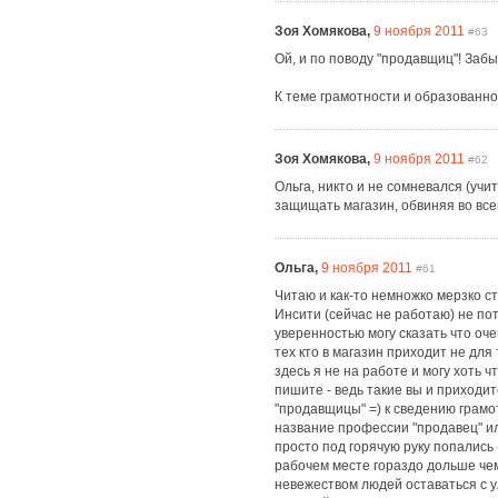
Зоя Хомякова,
9 ноября 2011
#63
Ой, и по поводу "продавщиц"! Забы
К теме грамотности и образованно
Зоя Хомякова,
9 ноября 2011
#62
Ольга, никто и не сомневался (учи
защищать магазин, обвиняя во все
Ольга,
9 ноября 2011
#61
Читаю и как-то немножко мерзко с
Инсити (сейчас не работаю) не пот
уверенностью могу сказать что оч
тех кто в магазин приходит не для
здесь я не на работе и могу хоть чт
пишите - ведь такие вы и приходит
"продавщицы" =) к сведению грамо
название профессии "продавец" ил
просто под горячую руку попались
рабочем месте гораздо дольше чем
невежеством людей оставаться с у