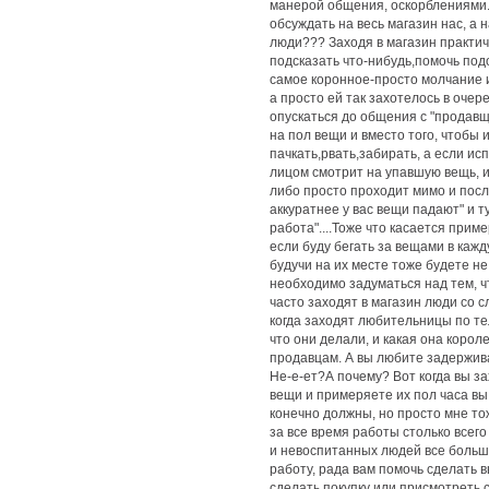
манерой общения, оскорблениями. 
обсуждать на весь магазин нас, а н
люди??? Заходя в магазин практич
подсказать что-нибудь,помочь подоб
самое коронное-просто молчание и
а просто ей так захотелось в очер
опускаться до общения с "продавщ
на пол вещи и вместо того, чтобы 
пачкать,рвать,забирать, а если и
лицом смотрит на упавшую вещь, и 
либо просто проходит мимо и пос
аккуратнее у вас вещи падают" и т
работа"....Тоже что касается прим
если буду бегать за вещами в каж
будучи на их месте тоже будете не 
необходимо задуматься над тем, ч
часто заходят в магазин люди со с
когда заходят любительницы по тел
что они делали, и какая она короле
продавцам. А вы любите задержив
Не-е-ет?А почему? Вот когда вы з
вещи и примеряете их пол часа вы
конечно должны, но просто мне то
за все время работы столько всег
и невоспитанных людей все больше
работу, рада вам помочь сделать 
сделать покупку или присмотреть се