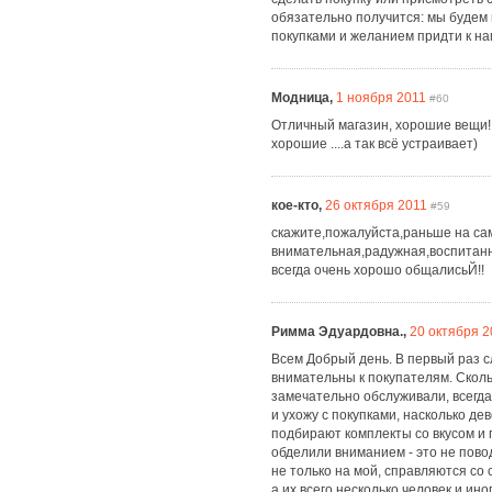
обязательно получится: мы будем в
покупками и желанием придти к на
Модница,
1 ноября 2011
#60
Отличный магазин, хорошие вещи! 
хорошие ....а так всё устраивает)
кое-кто,
26 октября 2011
#59
скажите,пожалуйста,раньше на сам
внимательная,радужная,воспитанная.
всегда очень хорошо общалисьЙ!!
Римма Эдуардовна.,
20 октября 2
Всем Добрый день. В первый раз с
внимательны к покупателям. Скольк
замечательно обслуживали, всегда
и ухожу с покупками, насколько де
подбирают комплекты со вкусом и 
обделили вниманием - это не пово
не только на мой, справляются со
а их всего несколько человек и и