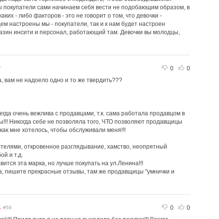
ы покупатели сами начинаем себя вести не подобающим образом, в
ких - либо факторов - это не говорит о том, что девочки -
ем настроены мы - покупатели, так и к нам будет настроен
азин инсити и персонал, работающий там. Девочки вы молодцы,
0
0
7
а, вам не надоело одно и то же твердить???
егда очень вежлива с продавцами, т.к. сама работала продавцом в
!!! Никогда себе не позволяла того, ЧТО позволяют продавщицы
 как мне хотелось, чтобы обслуживали меня!!!
телями, откровенное разглядывание, хамство, неопрятный
й и т.д.
авится эта марка, но лучше покупать на ул.Ленина!!!
а, пишите прекрасные отзывы, там же продавщицы "умнички и
1
0
0
#56