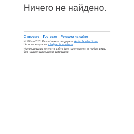
Ничего не найдено.
О проекте
Гостевая
Реклама на сайте
© 2004—2026 Разработка и поддержка
Arctic Media Group
По всем вопросам
info@arcticmedia.ru
Использование контента сайта (его наполнения), в любом виде,
без нашего разрешения запрещено.