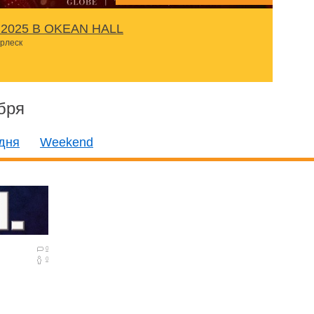
2025 В OKEАN HALL
урлеск
бря
дня
Weekend
0
0