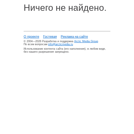
Ничего не найдено.
О проекте
Гостевая
Реклама на сайте
© 2004—2026 Разработка и поддержка
Arctic Media Group
По всем вопросам
info@arcticmedia.ru
Использование контента сайта (его наполнения), в любом виде,
без нашего разрешения запрещено.