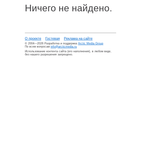
Ничего не найдено.
О проекте
Гостевая
Реклама на сайте
© 2004—2026 Разработка и поддержка
Arctic Media Group
По всем вопросам
info@arcticmedia.ru
Использование контента сайта (его наполнения), в любом виде,
без нашего разрешения запрещено.