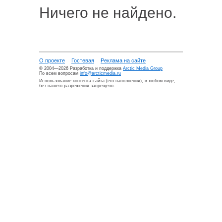
Ничего не найдено.
О проекте
Гостевая
Реклама на сайте
© 2004—2026 Разработка и поддержка
Arctic Media Group
По всем вопросам
info@arcticmedia.ru
Использование контента сайта (его наполнения), в любом виде,
без нашего разрешения запрещено.