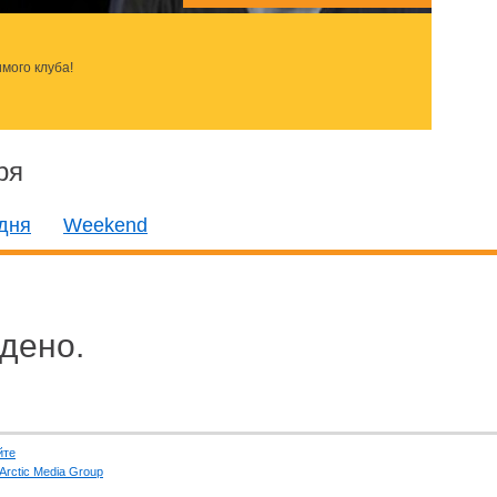
мого клуба!
ря
дня
Weekend
дено.
йте
Arctic Media Group