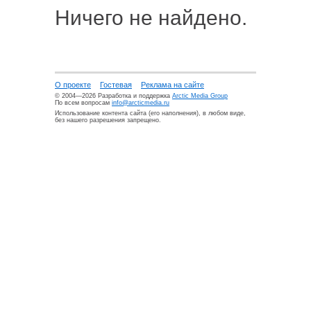
Ничего не найдено.
О проекте
Гостевая
Реклама на сайте
© 2004—2026 Разработка и поддержка
Arctic Media Group
По всем вопросам
info@arcticmedia.ru
Использование контента сайта (его наполнения), в любом виде,
без нашего разрешения запрещено.