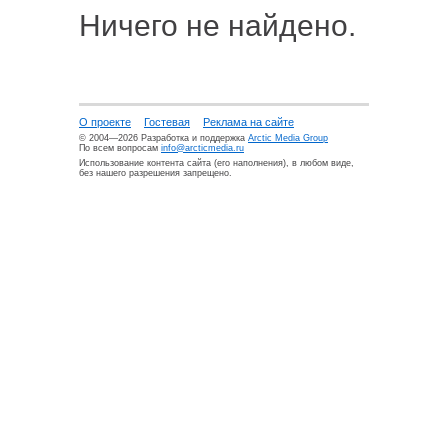
Ничего не найдено.
О проекте
Гостевая
Реклама на сайте
© 2004—2026 Разработка и поддержка
Arctic Media Group
По всем вопросам
info@arcticmedia.ru
Использование контента сайта (его наполнения), в любом виде,
без нашего разрешения запрещено.