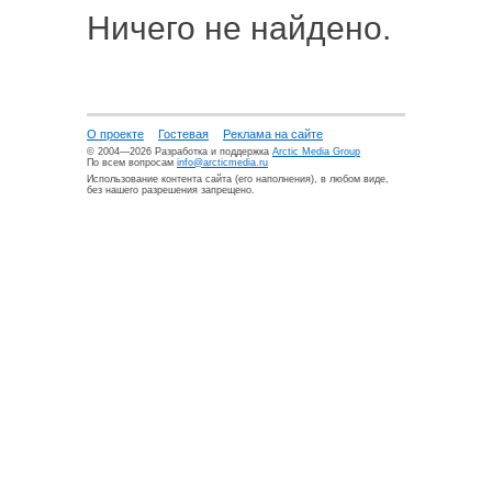
Ничего не найдено.
О проекте
Гостевая
Реклама на сайте
© 2004—2026 Разработка и поддержка
Arctic Media Group
По всем вопросам
info@arcticmedia.ru
Использование контента сайта (его наполнения), в любом виде,
без нашего разрешения запрещено.