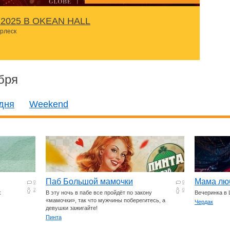
2025 В OKEАN HALL
урлеск
бря
дня
Weekend
Паб Большой мамочки
Мама лю
0
0
2
0
х
В эту ночь в пабе все пройдёт по закону
Вечеринка в L
«мамочки», так что мужчины поберегитесь, а
Чердак
девушки зажигайте!
Пинта