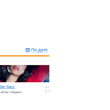
По дате
бит басс
0
0
oft-bar «Чердак»!